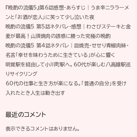
『晩酌の流儀5』第6話感想・あらすじ｜うま辛ニララーメ
ンと「お酒が恋人」に笑って少し泣いた夜
晩酌の流儀5 第5話ネタバレ・感想｜わさびステーキと金
麦が最高！山頂焼肉の誘惑に勝った究極の晩酌
晩酌の流儀5 第4話ネタバレ｜皿焼売・せせり青椒肉絲・
名言「幸せを味わうために生きている」が心に響く
明覚駅を経由して小川町駅へ。60代が楽しむ八高線駅巡
りサイクリング
60代の仕事と生き方が楽になる。「普通の自分」を受け
入れたとき人生は動き出す
最近のコメント
表示できるコメントはありません。