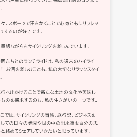
取入れ営業に携わってきた、福島県出身のゴン太で
。
日々、スポーツで汗をかくことで心身ともにリフレッ
シュするのが好きです。
重量級ながらもサイクリングを楽しんでいます。
仲間たちとのランチライドは、私の週末のハイライ
ト！ お酒を楽しむことも、私の大切なリラックスタイ
。
旅行へ出かけることで新たな土地の文化や美味し
いものを探求するのも、私の生きがいの一つです。
ここでは、サイクリングの冒険、旅行記、ビジネスを
通しての日々の発見や世の中の出来事を自分の思
いと絡めてシェアしていきたいと思っています。