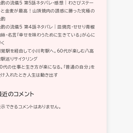
晩酌の流儀5 第5話ネタバレ・感想｜わさびステー
キと金麦が最高！山頂焼肉の誘惑に勝った究極の
晩酌
晩酌の流儀5 第4話ネタバレ｜皿焼売・せせり青椒
肉絲・名言「幸せを味わうために生きている」が心に
響く
明覚駅を経由して小川町駅へ。60代が楽しむ八高
線駅巡りサイクリング
60代の仕事と生き方が楽になる。「普通の自分」を
受け入れたとき人生は動き出す
最近のコメント
表示できるコメントはありません。