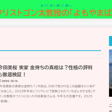
走って、見て、感じて、書く。
クリストゴン太教授の「よもやまば
今田美桜 実家 金持ちの真相は？性格の評判
も徹底検証！
2025.10.16
「今田美桜の実家は金持ち？」今回は、SNSで見かけるこの話題をとりあげ
てみました。 2023年年末にフジテレビで放映された「いちばんすきな花」で
ゴン太教授がファンになった今田美桜さんは、今年も大活躍です。 2025
前期...