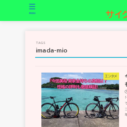
サイ
MENU
imada-mio
エンタメ
年