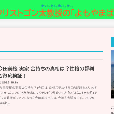
走って、見て、感じて、書く。
クリストゴン太教授の「よもやまば
今田美桜 実家 金持ちの真相は？性格の評判
も徹底検証！
2025.10.16
「今田美桜の実家は金持ち？」今回は、SNSで見かけるこの話題をとりあげ
てみました。 2023年年末にフジテレビで放映された「いちばんすきな花」で
ゴン太教授がファンになった今田美桜さんは、今年も大活躍です。 2025
前期...