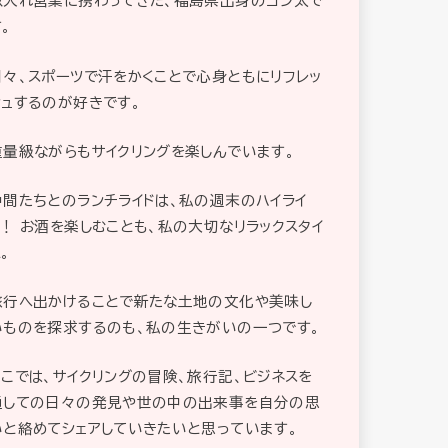
取入れ営業に携わってきた、福島県出身のゴン太で
。
日々、スポーツで汗をかくことで心身ともにリフレッ
シュするのが好きです。
重量級ながらもサイクリングを楽しんでいます。
仲間たちとのランチライドは、私の週末のハイライ
ト！ お酒を楽しむことも、私の大切なリラックスタイ
。
旅行へ出かけることで新たな土地の文化や美味し
いものを探求するのも、私の生きがいの一つです。
ここでは、サイクリングの冒険、旅行記、ビジネスを
通しての日々の発見や世の中の出来事を自分の思
いと絡めてシェアしていきたいと思っています。