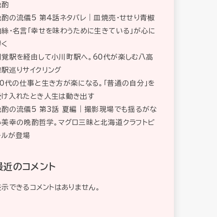
晩酌
晩酌の流儀5 第4話ネタバレ｜皿焼売・せせり青椒
肉絲・名言「幸せを味わうために生きている」が心に
響く
明覚駅を経由して小川町駅へ。60代が楽しむ八高
線駅巡りサイクリング
60代の仕事と生き方が楽になる。「普通の自分」を
受け入れたとき人生は動き出す
晩酌の流儀5 第3話 夏編｜撮影現場でも揺るがな
い美幸の晩酌哲学。マグロ三昧と北海道クラフトビ
ールが登場
最近のコメント
表示できるコメントはありません。