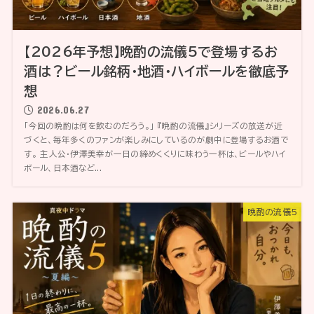
【2026年予想】晩酌の流儀5で登場するお
酒は？ビール銘柄・地酒・ハイボールを徹底予
想
2026.06.27
「今回の晩酌は何を飲むのだろう。」 『晩酌の流儀』シリーズの放送が近
づくと、毎年多くのファンが楽しみにしているのが劇中に登場するお酒で
す。 主人公・伊澤美幸が一日の締めくくりに味わう一杯は、ビールやハイ
ボール、日本酒など...
晩酌の流儀5