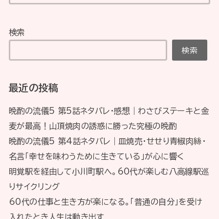
検索
検索
最近の投稿
晩酌の流儀5 第5話ネタバレ・感想｜わさびステーキと金
麦が最高！山頂焼肉の誘惑に勝った究極の晩酌
晩酌の流儀5 第4話ネタバレ｜皿焼売・せせり青椒肉絲・
名言「幸せを味わうために生きている」が心に響く
明覚駅を経由して小川町駅へ。60代が楽しむ八高線駅巡
りサイクリング
60代の仕事と生き方が楽になる。「普通の自分」を受け
入れたとき人生は動き出す