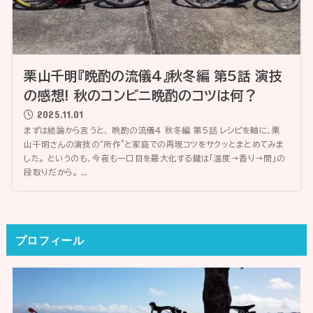
栗山千明『晩酌の流儀4』秋冬編 第5話 演技
の感想! 秋のコンビニ晩酌のコツは何？
2025.11.01
まずは結論から言うと、 晩酌の流儀4 秋冬編 第5話 レシピを軸に、栗
山千明さんの演技の“所作”と家庭での再現コツをサクッとまとめてみま
した。 というのも、今夜も一口目を最大化する鍵は「温度→香り→間」の
段取りだから。 ...
プロフィール