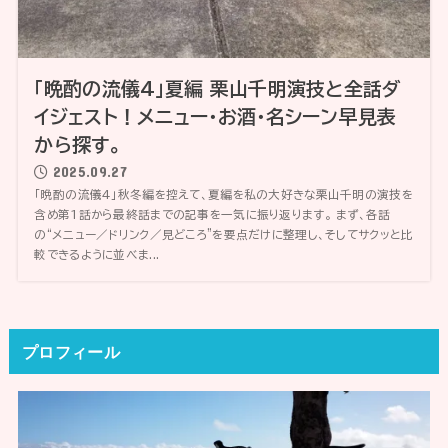
「晩酌の流儀4」夏編 栗山千明演技と全話ダ
イジェスト！メニュー・お酒・名シーン早見表
から探す。
2025.09.27
「晩酌の流儀4」秋冬編を控えて、夏編を私の大好きな栗山千明の演技を
含め第1話から最終話までの記事を一気に振り返ります。 まず、各話
の“メニュー／ドリンク／見どころ”を要点だけに整理し、そしてサクッと比
較できるように並べま...
プロフィール