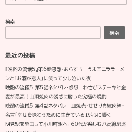
検索
検索
最近の投稿
『晩酌の流儀5』第6話感想・あらすじ｜うま辛ニララーメ
ンと「お酒が恋人」に笑って少し泣いた夜
晩酌の流儀5 第5話ネタバレ・感想｜わさびステーキと金
麦が最高！山頂焼肉の誘惑に勝った究極の晩酌
晩酌の流儀5 第4話ネタバレ｜皿焼売・せせり青椒肉絲・
名言「幸せを味わうために生きている」が心に響く
明覚駅を経由して小川町駅へ。60代が楽しむ八高線駅巡